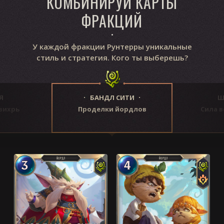
КОМБИНИРУЙ КАРТЫ
ФРАКЦИЙ
У каждой фракции Рунтерры уникальные
стиль и стратегия. Кого ты выберешь?
Я
БАНДЛ СИТИ
Ш
вихрь
Проделки йордлов
Сила 