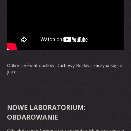
Odkryjcie świat duchów. Duchowy Rozkwit zaczyna się już
jutro!
NOWE LABORATORIUM:
OBDAROWANIE
Gdy obdarzone życiem istoty odchodzą, ich dusze zostają