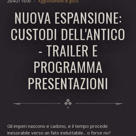
26/4/21 16:00
Aggiornamenti di gioco
NUOVA ESPANSIONE:
CUSTODI DELL'ANTICO
- TRAILER E
PROGRAMMA
PRESENTAZIONI
Gli imperi nascono e cadono, e il tempo procede
inesorabile verso un fato ineluttabile... o forse no?