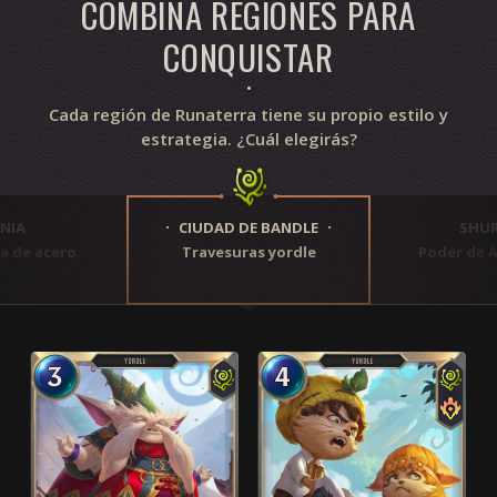
COMBINA REGIONES PARA
CONQUISTAR
Cada región de Runaterra tiene su propio estilo y
estrategia. ¿Cuál elegirás?
ONIA
CIUDAD DE BANDLE
SHU
a de acero
Travesuras yordle
Poder de 